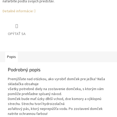
nafarbíte podľa svojich predstáv.
Detailné informácie
OPÝTAŤ SA
Popis
Podrobný popis
Premýšľate nad otázkou, ako vyrobiť domček pre ježka? Naša
skladačka obsahuje
všetky potrebné diely na zostavenie domčeka, s ktorým vám
pomôže prehľadne spísaný návod.
Domček bude mať úzky dlhší vchod, dve komory a výklopnú
strechu. Strechu tvorí hydroizolačná
asfaltový pás, ktorý neprepúšťa vodu. Po zostavení domček
natrite ochrannou farbou!