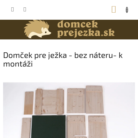
Prejsť
NÁKUP
na
obsah
KOŠÍK
Domček pre ježka - bez náteru- k
montáži