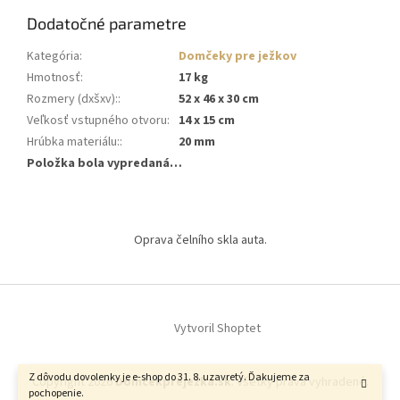
Dodatočné parametre
Kategória
:
Domčeky pre ježkov
Hmotnosť
:
17 kg
Rozmery (dxšxv):
:
52 x 46 x 30 cm
Veľkosť vstupného otvoru
:
14 x 15 cm
Hrúbka materiálu:
:
20 mm
Položka bola vypredaná…
Z
á
Oprava čelního skla auta.
p
ä
t
i
Vytvoril Shoptet
e
Z dôvodu dovolenky je e-shop do 31. 8. uzavretý. Ďakujeme za
Copyright 2026
Domčekpreježka.sk
. Všetky práva vyhradené.
pochopenie.